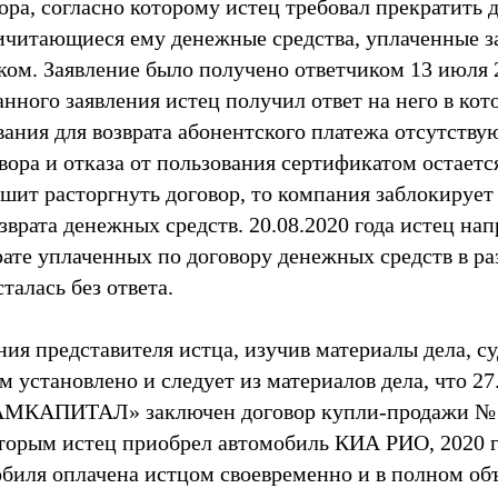
ора, согласно которому истец требовал прекратить 
ичитающиеся ему денежные средства, уплаченные з
ком. Заявление было получено ответчиком 13 июля 
нного заявления истец получил ответ на него в ко
вания для возврата абонентского платежа отсутствую
ора и отказа от пользования сертификатом остается
решит расторгнуть договор, то компания заблокируе
зврата денежных средств. 20.08.2020 года истец на
рате уплаченных по договору денежных средств в ра
талась без ответа.
ия представителя истца, изучив материалы дела, с
 установлено и следует из материалов дела, что 27
АМКАПИТАЛ» заключен договор купли-продажи № 1
оторым истец приобрел автомобиль КИА РИО, 2020 г
биля оплачена истцом своевременно и в полном об