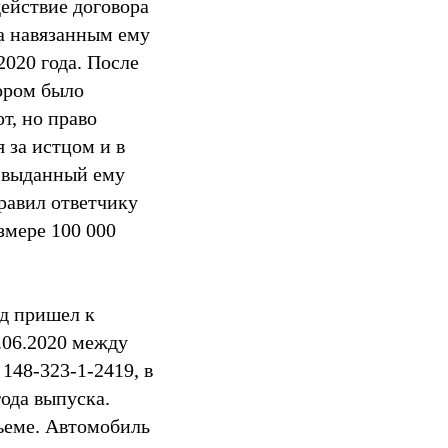
действие договора
а навязанным ему
2020 года. После
тором было
т, но право
 за истцом и в
т выданный ему
правил ответчику
змере 100 000
уд пришел к
.06.2020 между
48-323-1-2419, в
ода выпуска.
ъеме. Автомобиль