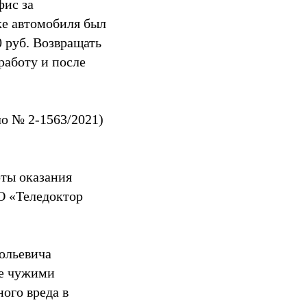
фис за
е автомобиля был
 руб. Возвращать
работу и после
о № 2-1563/2021)
рты оказания
О «Теледоктор
ольевича
ие чужими
ого вреда в