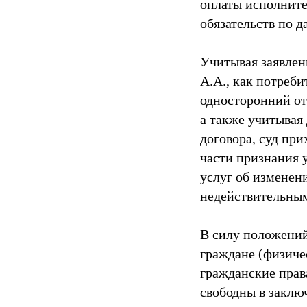
оплаты исполните
обязательств по д
Учитывая заявлен
А.А., как потреби
односторонний отк
а также учитывая
договора, суд пр
части признания 
услуг об изменен
недействительны
В силу положений 
граждане (физиче
гражданские прав
свободны в заклю