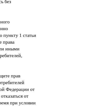
сь без
рного
енно
о пункту 1 статьи
е права
или иными
ребителей,
ащите прав
потребителей
кой Федерации от
 отказаться от
ремя при условии