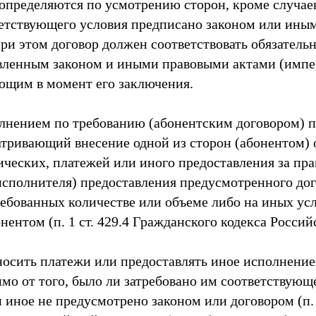
 определяются по усмотрению сторон, кроме случаев
етствующего условия предписано законом или ины
 при этом договор должен соответствовать обязатель
овленным законом и иными правовыми актами (имп
ющим в момент его заключения.
лнением по требованию (абонентским договором) п
атривающий внесение одной из сторон (абонентом) 
ческих, платежей или иного предоставления за пра
исполнителя) предоставления предусмотренного до
ребованных количестве или объеме либо на иных ус
ентом (п. 1 ст. 429.4 Гражданского кодекса Росси
носить платежи или предоставлять иное исполнение
имо от того, было ли затребовано им соответствующ
 иное не предусмотрено законом или договором (п. 2