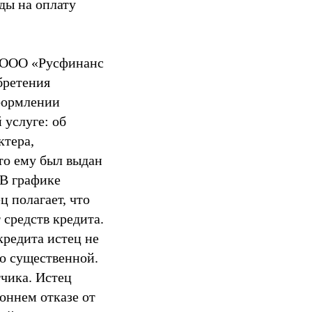
оды на оплату
 и ООО «Русфинанс
бретения
оформлении
 услуге: об
ктера,
то ему был выдан
 В графике
ц полагает, что
 средств кредита.
кредита истец не
го существенной.
тчика. Истец
роннем отказе от