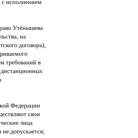
х с исполнением
право Утёнышева
льства, на
тского договора),
ариваемого
ом требований в
я дистанционных
в
йской Федерации
ществляют свои
ические лица
 не допускается;