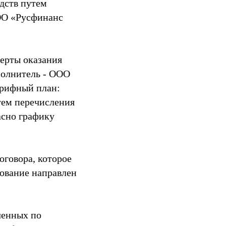
едств путем
ООО «Русфинанс
ферты оказания
полнитель - ООО
арифный план:
тем перечисления
асно графику
оговора, которое
бование направлен
ченных по