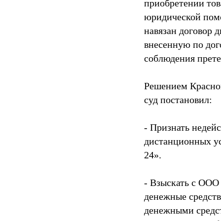
приобретении тов
юридической помо
навязан договор 
внесенную по дог
соблюдения прете
Решением Красног
суд постановил:
- Признать недей
дистанционных ус
24».
- Взыскать с ООО
денежные средств
денежными средст