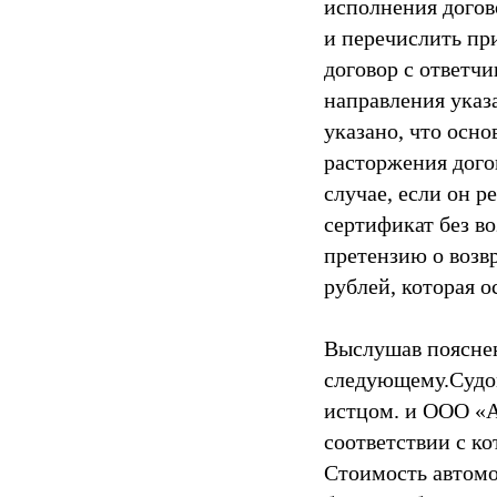
исполнения догов
и перечислить пр
договор с ответчи
направления указа
указано, что осно
расторжения догов
случае, если он 
сертификат без во
претензию о возв
рублей, которая ос
Выслушав пояснен
следующему.Судом
истцом. и ООО «
соответствии с к
Стоимость автомо