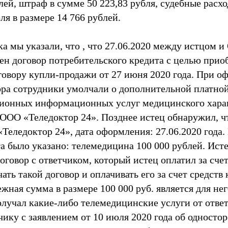
лей, штраф в сумме 50 223,83 рубля, судебные расх
ля в размере 14 766 рублей.
ка мы указали, что , что 27.06.2020 между истцом
ен договор потребительского кредита с целью прио
говору купли-продажи от 27 июня 2020 года. При 
ора сотрудники умолчали о дополнительной платной
ионных информационных услуг медицинского хара
ООО «Теледоктор 24». Позднее истец обнаружил, ч
Теледоктор 24», дата оформления: 27.06.2020 года.
 было указано: телемедицина 100 000 рублей. Исте
оговор с ответчиком, который истец оплатил за счет
ть такой договор и оплачивать его за счет средств 
ежная сумма в размере 100 000 руб. является для не
олучал какие-либо телемедицинские услуги от отве
чику с заявлением от 10 июля 2020 года об односто