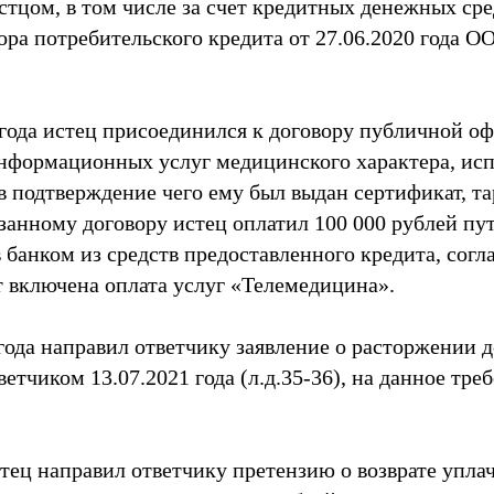
стцом, в том числе за счет кредитных денежных ср
ора потребительского кредита от 27.06.2020 года 
 года истец присоединился к договору публичной о
нформационных услуг медицинского характера, ис
 в подтверждение чего ему был выдан сертификат, т
занному договору истец оплатил 100 000 рублей пу
 банком из средств предоставленного кредита, согл
т включена оплата услуг «Телемедицина».
года направил ответчику заявление о расторжении д
етчиком 13.07.2021 года (л.д.35-36), на данное тре
стец направил ответчику претензию о возврате упла