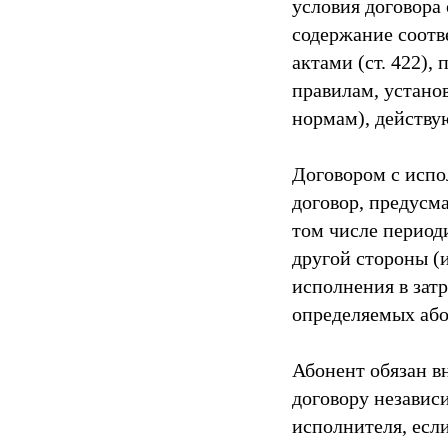
условия договора
содержание соотв
актами (ст. 422),
правилам, устан
нормам), действу
Договором с испо
договор, предусм
том числе периоди
другой стороны (
исполнения в зат
определяемых абон
Абонент обязан в
договору независ
исполнителя, если