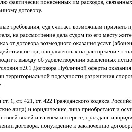
лю фактически понесенных им расходов, связанны
анному договору.
ные требования, суд считает возможным признать 
теля, на рассмотрение дела судом по его месту жите
аз от договора возмездного оказания услуг (абонен
 действия истца, направленных на расторжение осп
иходит к выводу об удовлетворении заявленных истц
условия п.9.1 Договора Публичной оферты оказани
ии территориальной подсудности разрешения споро
м.
ст. 1, ст. 421, ст. 422 Гражданского кодекса Росси
ские лица) и юридические лица приобретают и осу
а своей волей и в своем интересе; граждане и юрид
чении договора, понуждение к заключению договора