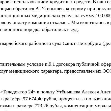
аров с использованием кредитных средств. В наш о
щью обратился А. Утенышев, которому при покупк
дистанционных медицинских услуг на сумму 100 000
овору оплату компания откалась. Мы включились в 
нзионного порядка обратились в суд.
вардейского районного суда Санкт-Петербурга (дел
ствительным условие п.9.1 договора публичной офе
луг медицинского характера, предоставляемых ОО
 «Теледоктор 24» в пользу Утёнышева Алексея Анат
 в размере 97 674,40 рубля, проценты за пользован
вами в размере 773,26 рубля, компенсацию моральн