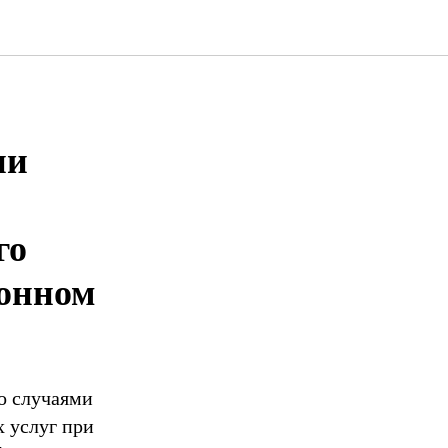
р
ии
го
йонном
о случаями
 услуг при